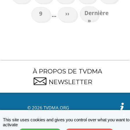
Dernière
Dernière
Page
9
Page
››
…
page
»
suivante
À PROPOS DE TVDMA
NEWSLETTER
© 2026 TVDMA.ORG
X
This site uses cookies and gives you control over what you want to
activate