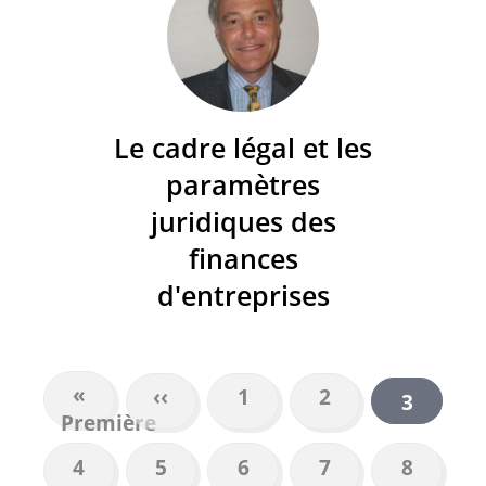
Le cadre légal et les
paramètres
juridiques des
finances
d'entreprises
Première
«
Page
‹‹
Page
1
Page
2
Page
3
PAGINATION
Première
page
précédente
courant
Page
4
Page
5
Page
6
Page
7
Page
8