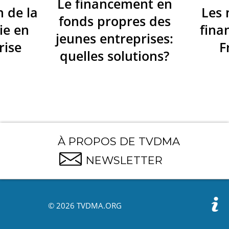
Le financement en
n de la
Les
fonds propres des
ie en
fina
jeunes entreprises:
rise
F
quelles solutions?
À PROPOS DE TVDMA
NEWSLETTER
© 2026 TVDMA.ORG