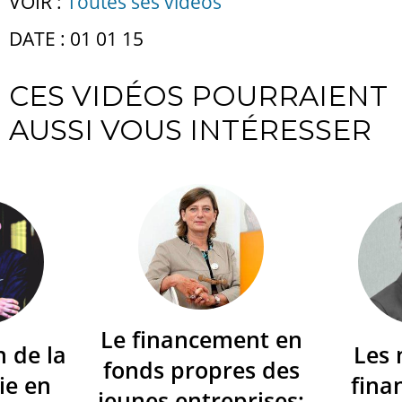
VOIR :
Toutes ses vidéos
DATE : 01 01 15
CES VIDÉOS POURRAIENT
AUSSI VOUS INTÉRESSER
Le financement en
n de la
Les
fonds propres des
ie en
fina
jeunes entreprises: