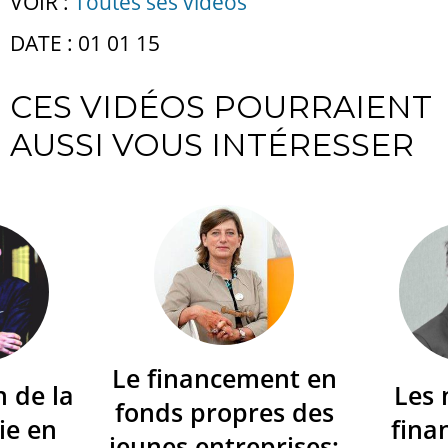
VOIR :
Toutes ses vidéos
DATE : 01 01 15
CES VIDÉOS POURRAIENT
AUSSI VOUS INTÉRESSER
Le financement en
n de la
Les
fonds propres des
ie en
fina
jeunes entreprises: