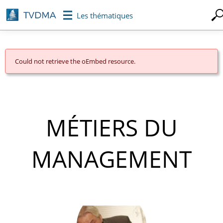
Aller
Les thématiques
au
contenu
principal
Could not retrieve the oEmbed resource.
MESSAGE
D'ERREUR
MÉTIERS DU
MANAGEMENT