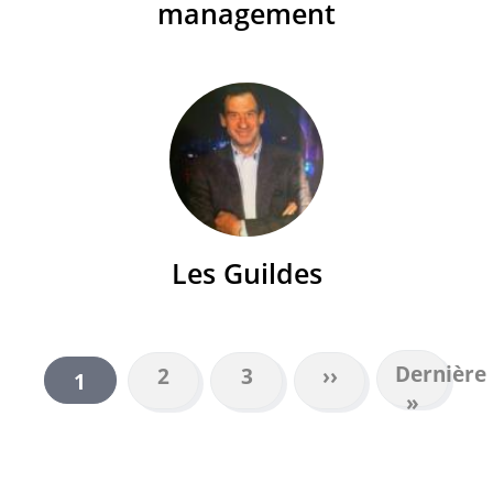
management
Les Guildes
Dernière
Dernière
Page
2
Page
3
Page
››
Page
1
PAGINATION
page
»
suivante
courante