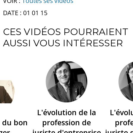
VOIR :
Toutes ses vidéos
DATE : 01 01 15
CES VIDÉOS POURRAIENT
AUSSI VOUS INTÉRESSER
L'évolution de la
L'évol
 du bon
profession de
prof
ger
juriste d'entreprise
juriste 