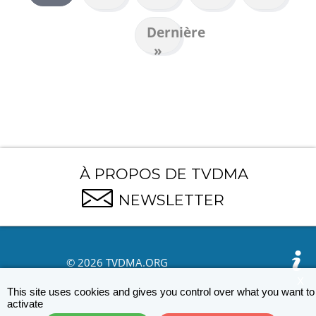
PAGINATION
suivant
courante
Dernière
Dernière
page
»
À PROPOS DE TVDMA
NEWSLETTER
© 2026 TVDMA.ORG
X
This site uses cookies and gives you control over what you want to
activate