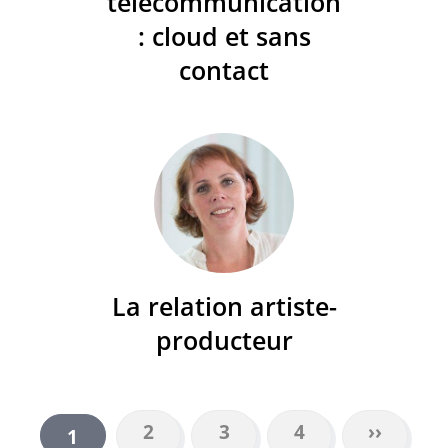
télécommunication
: cloud et sans
contact
La relation artiste-
producteur
Page
2
Page
3
Page
4
Page
››
Page
1