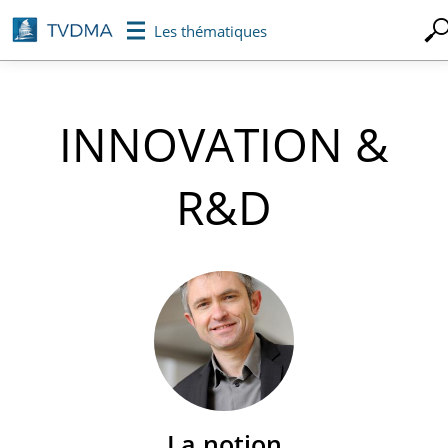
Aller
Les thématiques
au
contenu
principal
INNOVATION &
R&D
La notion