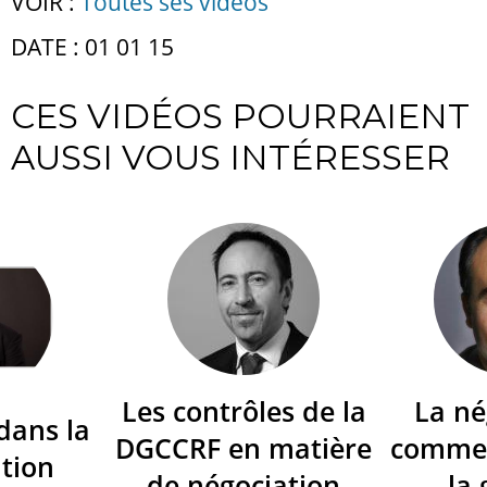
VOIR :
Toutes ses vidéos
DATE : 01 01 15
CES VIDÉOS POURRAIENT
AUSSI VOUS INTÉRESSER
Les contrôles de la
La né
dans la
DGCCRF en matière
commer
tion
de négociation
la