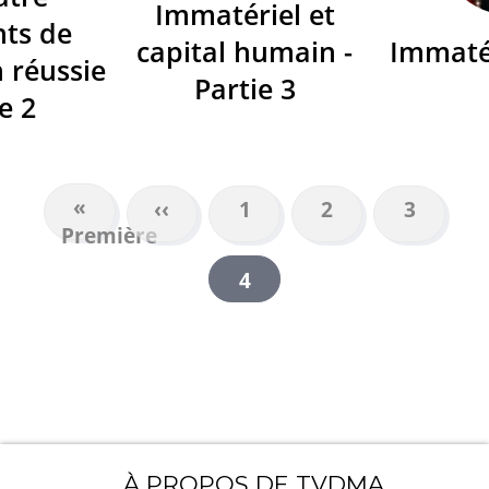
Immatériel et
nts de
capital humain -
Immaté
n réussie
Partie 3
ie 2
Première
«
Page
‹‹
Page
1
Page
2
Page
3
PAGINATION
Première
page
précédente
Page
4
courante
À PROPOS DE TVDMA