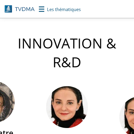
Aller
Les thématiques
au
contenu
principal
INNOVATION &
R&D
atre