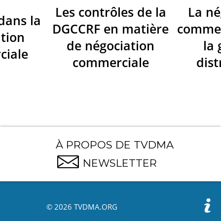
Les contrôles de la
La né
dans la
DGCCRF en matière
commer
tion
de négociation
la
ciale
commerciale
dist
À PROPOS DE TVDMA
NEWSLETTER
© 2026 TVDMA.ORG