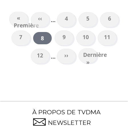
Première
«
Page
‹‹
Page
4
Page
5
Page
6
…
PAGINATION
Première
page
précédente
Page
7
Page
9
Page
10
Page
11
Page
8
courante
Dernière
Dernière
Page
12
Page
››
…
page
»
suivante
À PROPOS DE TVDMA
NEWSLETTER