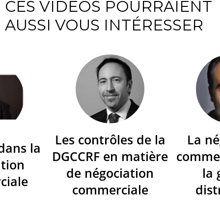
CES VIDÉOS POURRAIENT
AUSSI VOUS INTÉRESSER
Les contrôles de la
La né
dans la
DGCCRF en matière
commer
tion
de négociation
la
ciale
commerciale
dist