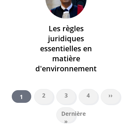
Les règles
juridiques
essentielles en
matière
d'environnement
Page
2
Page
3
Page
4
Page
››
Page
1
PAGINATION
suivant
courante
Dernière
Dernière
page
»