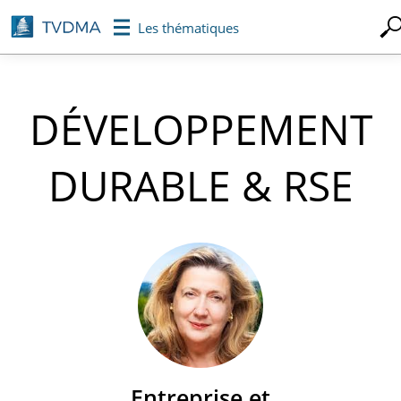
Aller
Les thématiques
au
contenu
principal
DÉVELOPPEMENT
DURABLE & RSE
Entreprise et