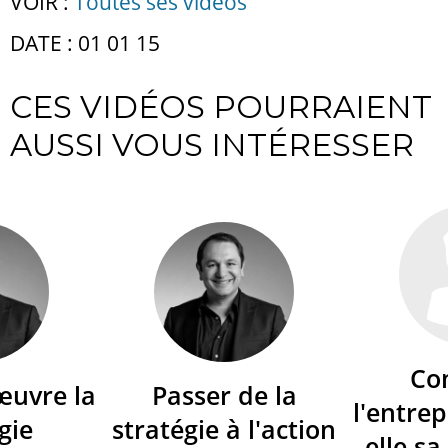
VOIR :
Toutes ses vidéos
DATE : 01 01 15
CES VIDÉOS POURRAIENT
AUSSI VOUS INTÉRESSER
Co
œuvre la
Passer de la
l'entrep
gie
stratégie à l'action
elle sa