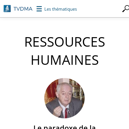
Aller
Les thématiques
au
contenu
principal
RESSOURCES
HUMAINES
Le paradoxe de la