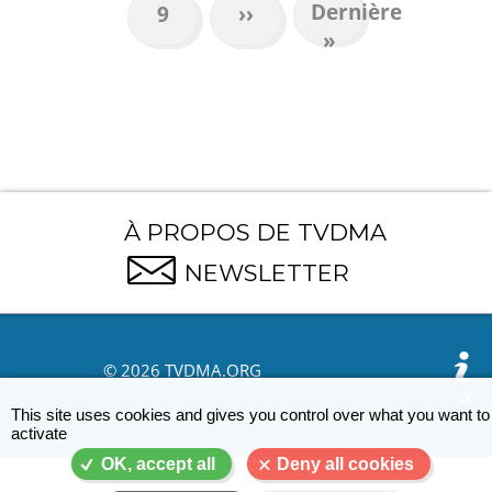
Dernière
Dernière
Page
9
Page
››
page
»
suivante
À PROPOS DE TVDMA
NEWSLETTER
© 2026 TVDMA.ORG
X
This site uses cookies and gives you control over what you want to
activate
OK, accept all
Deny all cookies