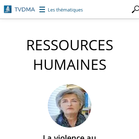
Aller
Les thématiques
au
contenu
principal
RESSOURCES
HUMAINES
La violence au