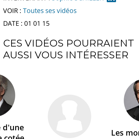
VOIR :
Toutes ses vidéos
DATE : 01 01 15
CES VIDÉOS POURRAIENT
AUSSI VOUS INTÉRESSER
é d'une
Les mo
e cotée