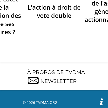
de l'
e la
L'action à droit de
géne
ion des
vote double
actionna
de ses
ires ?
À PROPOS DE TVDMA
NEWSLETTER
© 2026 TVDMA.ORG