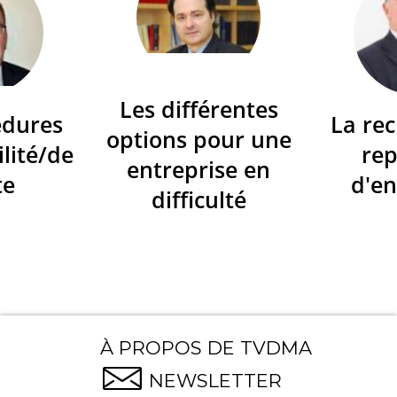
Les différentes
édures
La re
options pour une
ilité/de
re
entreprise en
te
d'en
difficulté
À PROPOS DE TVDMA
NEWSLETTER