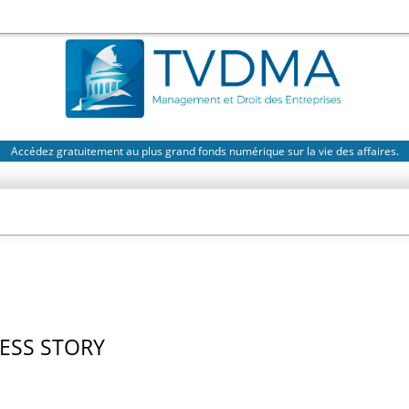
Accédez gratuitement au plus grand fonds numérique sur la vie des affaires.
ESS STORY