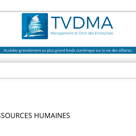
Accédez gratuitement au plus grand fonds numérique sur la vie des affaires.
SSOURCES HUMAINES