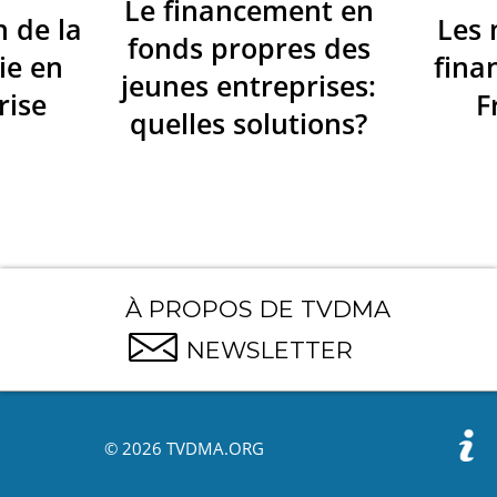
Le financement en
n de la
Les
fonds propres des
ie en
fina
jeunes entreprises:
rise
F
quelles solutions?
À PROPOS DE TVDMA
NEWSLETTER
© 2026 TVDMA.ORG