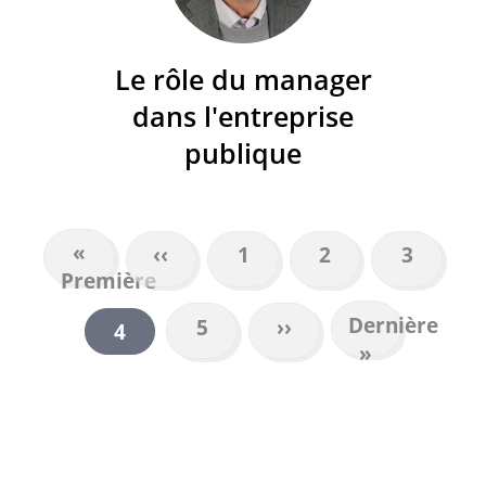
Le rôle du manager
dans l'entreprise
publique
Première
«
Page
‹‹
Page
1
Page
2
Page
3
PAGINATION
Première
page
précédente
Dernière
Dernière
Page
5
Page
››
Page
4
page
»
suivante
courante