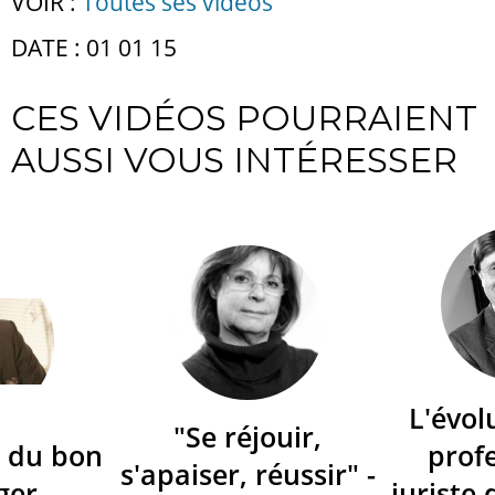
VOIR :
Toutes ses vidéos
DATE : 01 01 15
CES VIDÉOS POURRAIENT
AUSSI VOUS INTÉRESSER
L'évol
"Se réjouir,
 du bon
prof
s'apaiser, réussir" -
ger
juriste 