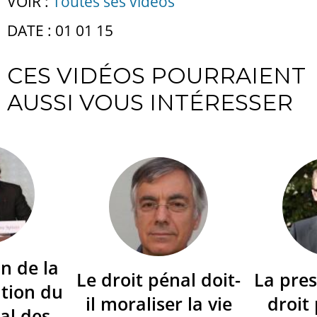
VOIR :
Toutes ses vidéos
DATE : 01 01 15
CES VIDÉOS POURRAIENT
AUSSI VOUS INTÉRESSER
n de la
Le droit pénal doit-
La pres
tion du
il moraliser la vie
droit
al des