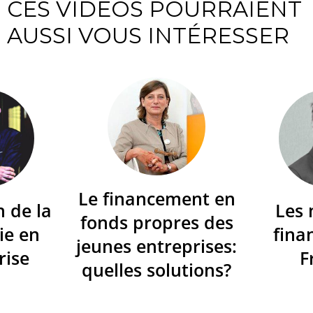
CES VIDÉOS POURRAIENT
AUSSI VOUS INTÉRESSER
Le financement en
n de la
Les
fonds propres des
ie en
fina
jeunes entreprises:
rise
F
quelles solutions?