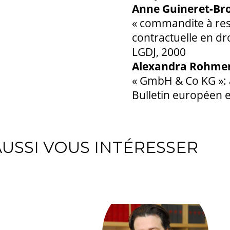
Anne Guineret-Br
« commandite à respo
contractuelle en dro
LGDJ, 2000
Alexandra Rohme
« GmbH & Co KG »: a
Bulletin européen e
USSI VOUS INTÉRESSER