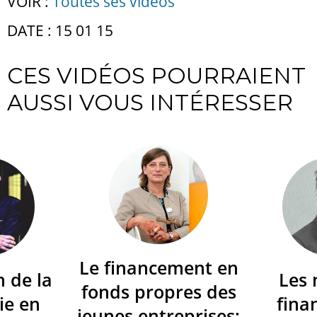
VOIR :
Toutes ses vidéos
DATE : 15 01 15
CES VIDÉOS POURRAIENT
AUSSI VOUS INTÉRESSER
Le financement en
n de la
Les
fonds propres des
ie en
fina
jeunes entreprises: