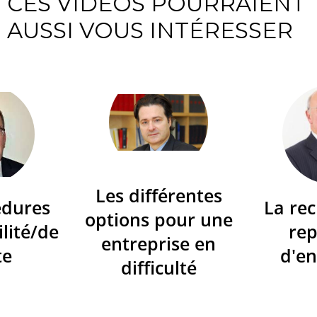
CES VIDÉOS POURRAIENT
AUSSI VOUS INTÉRESSER
Les différentes
édures
La re
options pour une
ilité/de
re
entreprise en
te
d'en
difficulté