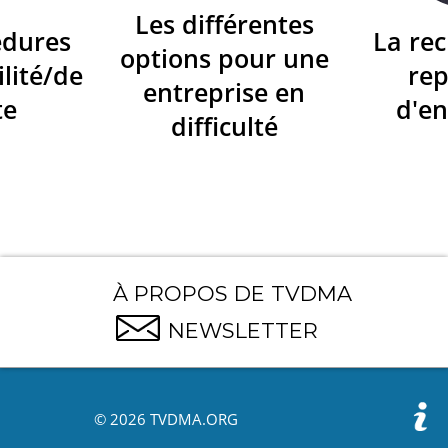
Les différentes
édures
La re
options pour une
ilité/de
re
entreprise en
te
d'en
difficulté
À PROPOS DE TVDMA
NEWSLETTER
© 2026 TVDMA.ORG