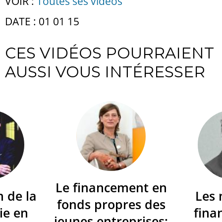
VOIR :
Toutes ses vidéos
DATE : 01 01 15
CES VIDÉOS POURRAIENT
AUSSI VOUS INTÉRESSER
Le financement en
n de la
Les
fonds propres des
ie en
fina
jeunes entreprises: