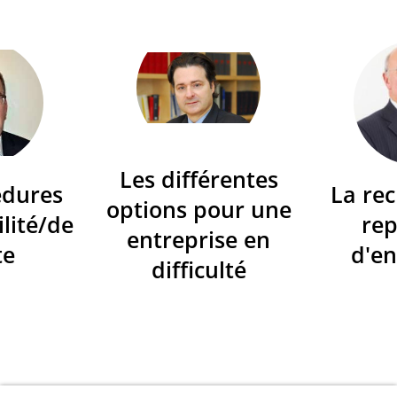
Les différentes
édures
La re
options pour une
ilité/de
re
entreprise en
te
d'en
difficulté