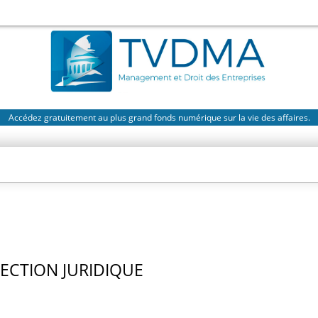
Accédez gratuitement au plus grand fonds numérique sur la vie des affaires.
RECTION JURIDIQUE