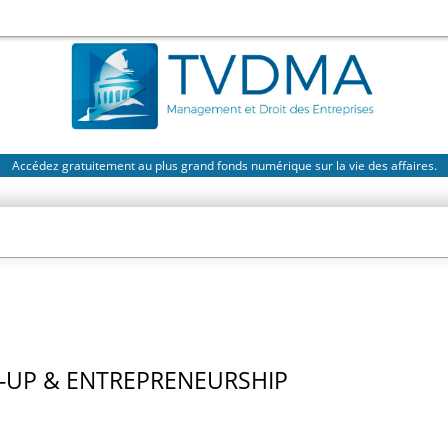
Accédez gratuitement au plus grand fonds numérique sur la vie des affaires.
-UP & ENTREPRENEURSHIP