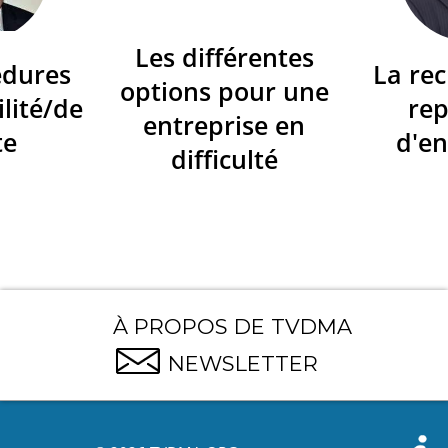
Les différentes
édures
La re
options pour une
ilité/de
re
entreprise en
te
d'en
difficulté
À PROPOS DE TVDMA
NEWSLETTER