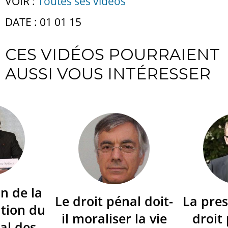
VOIR :
Toutes ses vidéos
DATE : 01 01 15
CES VIDÉOS POURRAIENT
AUSSI VOUS INTÉRESSER
n de la
Le droit pénal doit-
La pres
tion du
il moraliser la vie
droit
al des