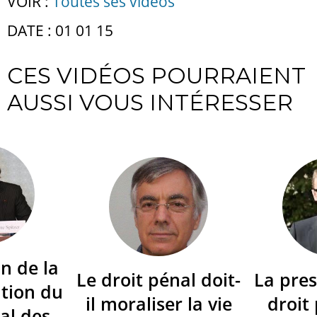
VOIR :
Toutes ses vidéos
DATE : 01 01 15
CES VIDÉOS POURRAIENT
AUSSI VOUS INTÉRESSER
n de la
Le droit pénal doit-
La pres
tion du
il moraliser la vie
droit
al des