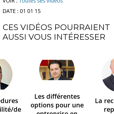
VOIR :
Toutes ses vidéos
DATE : 01 01 15
CES VIDÉOS POURRAIENT
AUSSI VOUS INTÉRESSER
Les différentes
édures
La re
options pour une
ilité/de
re
entreprise en