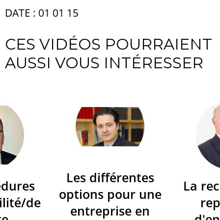
DATE : 01 01 15
CES VIDÉOS POURRAIENT
AUSSI VOUS INTÉRESSER
Les différentes
édures
La re
options pour une
ilité/de
re
entreprise en
te
d'en