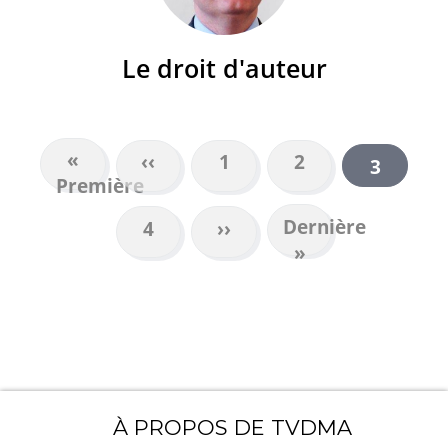
Le droit d'auteur
Première
«
Page
‹‹
Page
1
Page
2
Page
3
PAGINATION
Première
page
précédente
courant
Dernière
Dernière
Page
4
Page
››
page
»
suivante
À PROPOS DE TVDMA