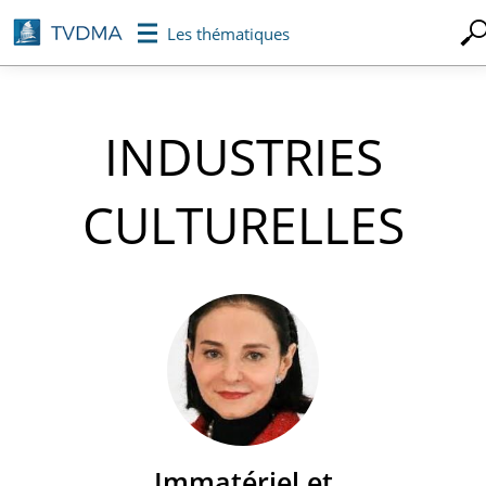
Aller
Les thématiques
au
contenu
principal
INDUSTRIES
CULTURELLES
Immatériel et