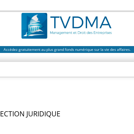
Accédez gratuitement au plus grand fonds numérique sur la vie des affaires.
RECTION JURIDIQUE