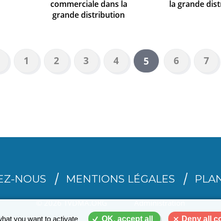
commerciale dans la
la grande dist
grande distribution
age
Page
1
Page
2
Page
3
Page
4
Page
6
Pag
7
Page
5
récédente
courante
EZ-NOUS
MENTIONS LÉGALES
PLAN
© 2026 TVDMA.ORG
Administration
what you want to activate
OK, accept all
Deny all c