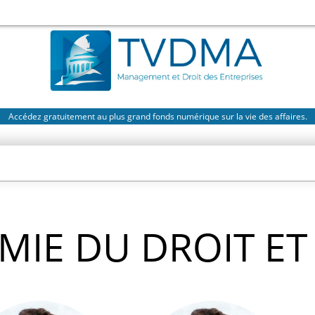
Accédez gratuitement au plus grand fonds numérique sur la vie des affaires.
IE DU DROIT ET 