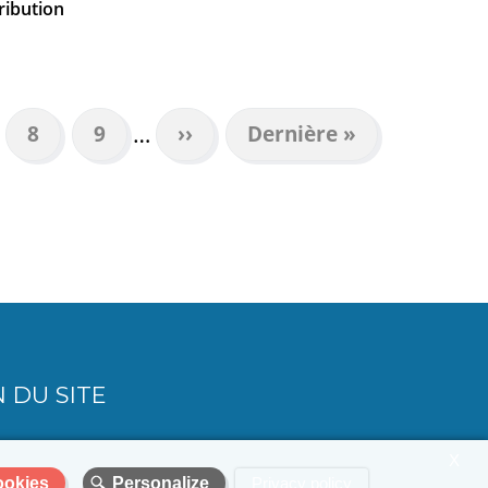
ribution
…
e
Page
8
Page
9
Page
››
Dernière
Dernière »
suivante
page
 DU SITE
X
ookies
Personalize
Privacy policy