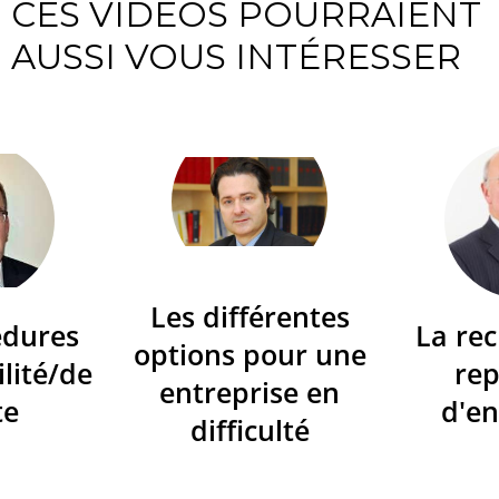
CES VIDÉOS POURRAIENT
AUSSI VOUS INTÉRESSER
Les différentes
édures
La re
options pour une
ilité/de
re
entreprise en
te
d'en
difficulté