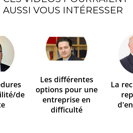
AUSSI VOUS INTÉRESSER
Les différentes
édures
La re
options pour une
ilité/de
re
entreprise en
te
d'en
difficulté