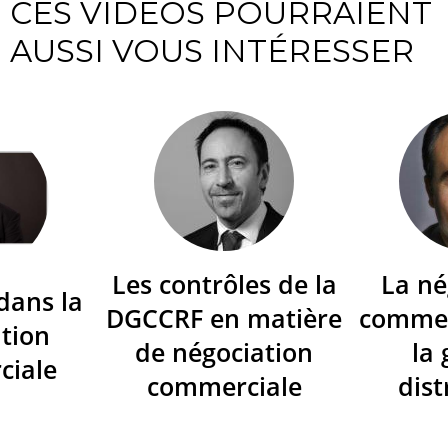
CES VIDÉOS POURRAIENT
AUSSI VOUS INTÉRESSER
Les contrôles de la
La né
dans la
DGCCRF en matière
commer
tion
de négociation
la
ciale
commerciale
dist