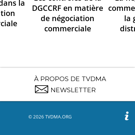
dans la
DGCCRF en matière
commer
tion
de négociation
la
ciale
commerciale
dist
À PROPOS DE TVDMA
NEWSLETTER
© 2026 TVDMA.ORG