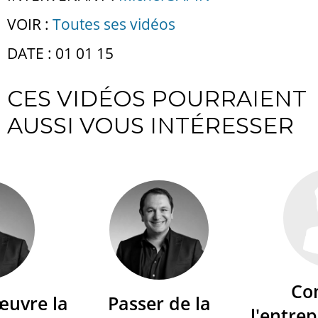
VOIR :
Toutes ses vidéos
DATE : 01 01 15
CES VIDÉOS POURRAIENT
AUSSI VOUS INTÉRESSER
Co
œuvre la
Passer de la
l'entrep