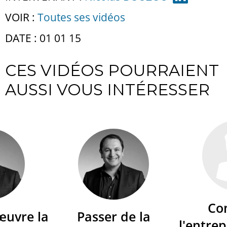
VOIR :
Toutes ses vidéos
DATE : 01 01 15
CES VIDÉOS POURRAIENT
AUSSI VOUS INTÉRESSER
Co
œuvre la
Passer de la
l'entrep