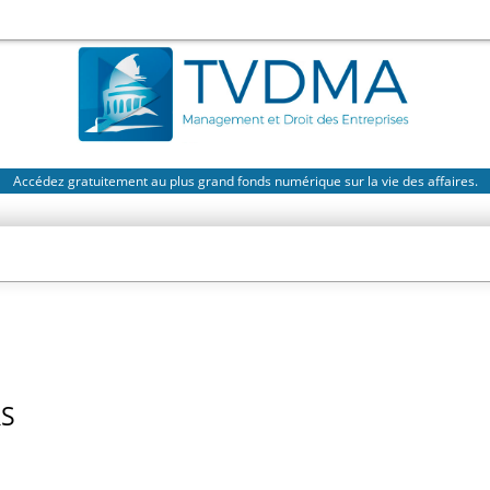
Accédez gratuitement au plus grand fonds numérique sur la vie des affaires.
S