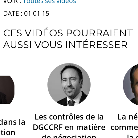
VOIR :
Toutes ses vidéos
DATE : 01 01 15
CES VIDÉOS POURRAIENT
AUSSI VOUS INTÉRESSER
Les contrôles de la
La né
dans la
DGCCRF en matière
commer
tion
de négociation
la