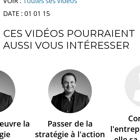
VOIR :
Toutes ses vidéos
DATE : 01 01 15
CES VIDÉOS POURRAIENT
AUSSI VOUS INTÉRESSER
Co
œuvre la
Passer de la
l'entrep
gie
stratégie à l'action
elle sa